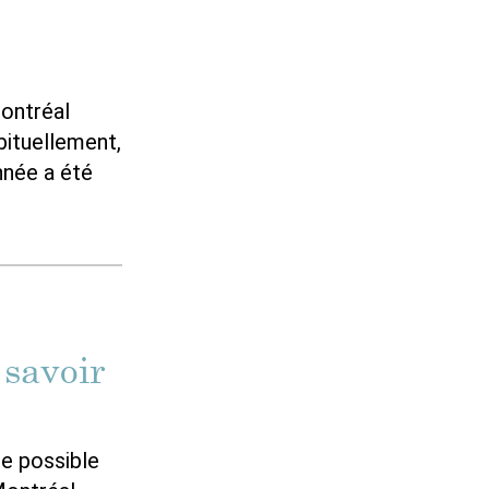
Montréal
bituellement,
nnée a été
 savoir
re possible