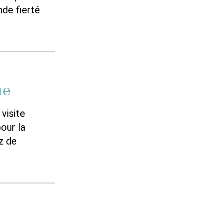
nde fierté
ue
visite
our la
z de