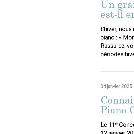
Un gran
est-il 
L’hiver, nou
piano : « Mon
Rassurez-vou
périodes hive
04 janvier 2025
Connai
Piano 
Le 11ᵉ Conco
12 janvier 2