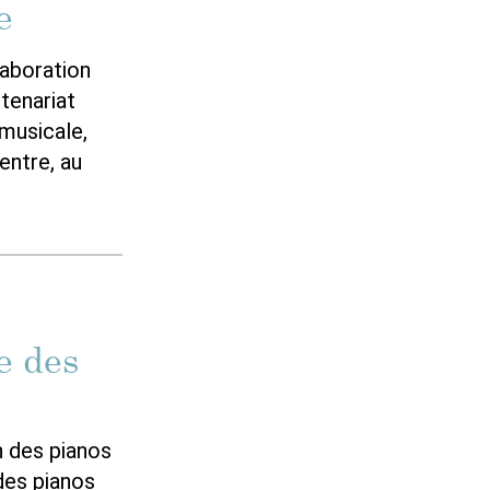
e
aboration
tenariat
musicale,
entre, au
e des
n des pianos
 des pianos