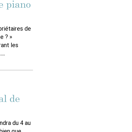
e piano
riétaires de
e ? »
ant les
.…
al de
ndra du 4 au
 bien que