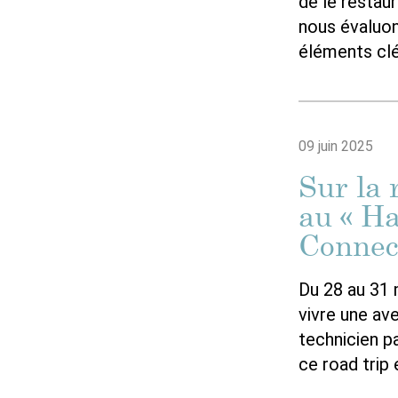
de le restau
nous évaluon
éléments clé
09 juin 2025
Sur la 
au « H
Connec
Du 28 au 31 
vivre une av
technicien p
ce road trip