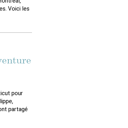
Montréal,
s. Voici les
aventure
icut pour
lippe,
 ont partagé