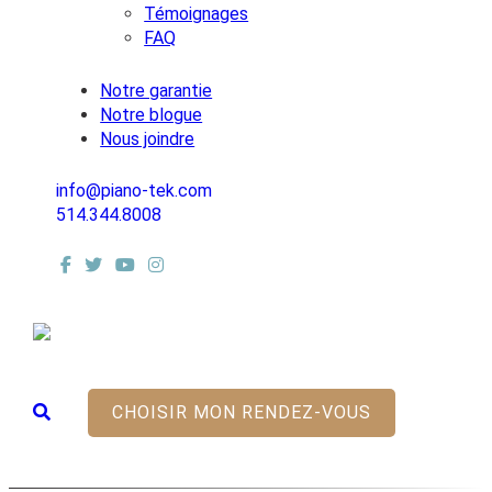
Témoignages
FAQ
Notre garantie
Notre blogue
Nous joindre
info@piano-tek.com
514.344.8008
Aller
au
contenu
CHOISIR MON RENDEZ-VOUS