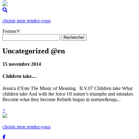
Aller
au
contenu
choisir mon rendez-vous
Fermer
Uncategorized @en
15 novembre 2014
Children take…
Jessica d’Este The Music of Meaning II.V.07 Children take What
children take And with the force Of nature’s triumphs and mistakes
Become what they become Rebirth begun in nurture&rsqu...
+
choisir mon rendez-vous