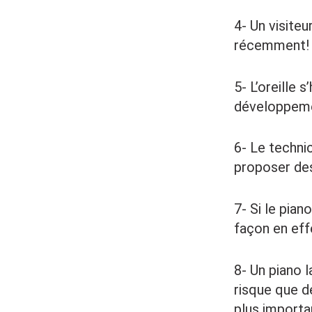
4- Un visiteu
récemment!
5- L’oreille 
développemen
6- Le techni
proposer des
7- Si le pian
façon en effe
8- Un piano l
risque que d
plus importa