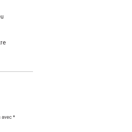
eu
tre
s avec
*