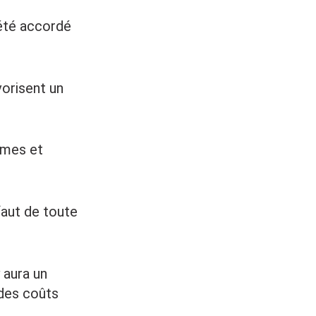
a été accordé
vorisent un
èmes et
 faut de toute
y aura un
 des coûts