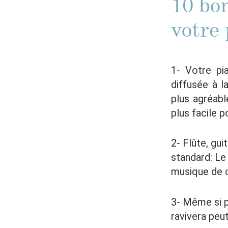
10 bon
votre
1- Votre pi
diffusée à la
plus agréabl
plus facile p
2- Flûte, gui
standard: L
musique de 
3- Même si p
ravivera peut