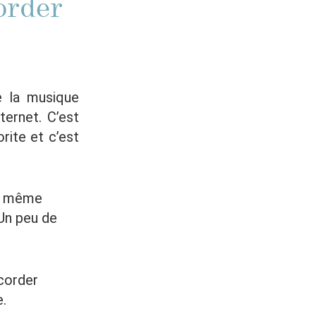
order
e la musique
ternet. C’est
ite et c’est
le même
 Un peu de
ccorder
e.