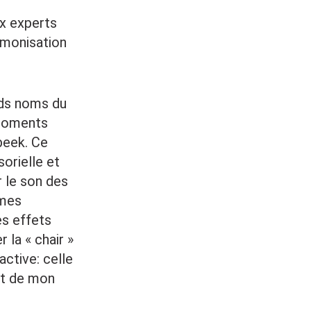
x experts
rmonisation
nds noms du
 moments
beek. Ce
orielle et
r le son des
êmes
es effets
 la « chair »
active: celle
nt de mon