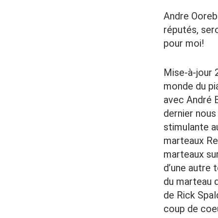
Andre Oorebe
réputés, ser
pour moi!
Mise-à-jour 
monde du pia
avec André B
dernier nous
stimulante a
marteaux Ren
marteaux sur
d’une autre t
du marteau qu
de Rick Spal
coup de coeu