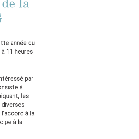
de la
G
ette année du
t à 11 heures
intéressé par
onsiste à
iquant, les
e diverses
 l’accord à la
cipe à la