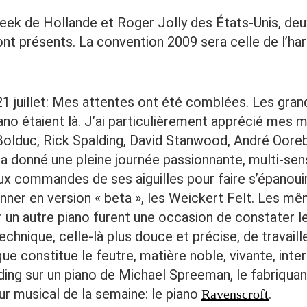
ek de Hollande et Roger Jolly des États-Unis, deu
ont présents. La convention 2009 sera celle de l’ha
21 juillet: Mes attentes ont été comblées. Les gra
no étaient là. J’ai particulièrement apprécié mes
olduc, Rick Spalding, David Stanwood, André Oore
 a donné une pleine journée passionnante, multi-sens
ux commandes de ses aiguilles pour faire s’épanoui
ner en version « beta », les Weickert Felt. Les m
 un autre piano furent une occasion de constater l
echnique, celle-là plus douce et précise, de travailler
e constitue le feutre, matière noble, vivante, inter
ding sur un piano de Michael Spreeman, le fabriqua
r musical de la semaine: le piano
.
Ravenscroft