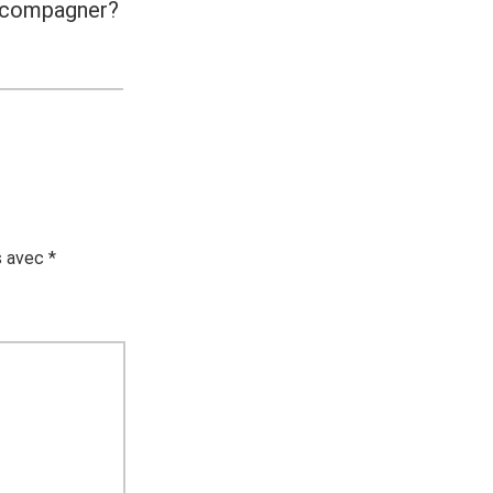
’accompagner?
s avec
*