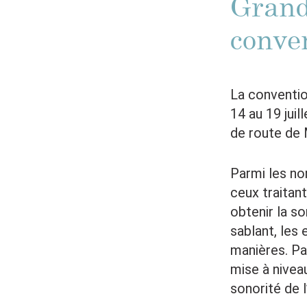
Grand
conve
La conventio
14 au 19 juil
de route de 
Parmi les no
ceux traitant
obtenir la so
sablant, les 
manières. Par
mise à nivea
sonorité de l