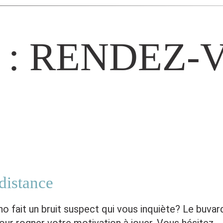
 :
RENDEZ-
distance
no fait un bruit suspect qui vous inquiète? Le buv
our rogner votre motivation à jouer. Vous hésitez…